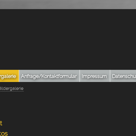
rgalerie
Anfrage/Kontaktformular
Impressum
Datenschu
Bildergalerie
t
tos