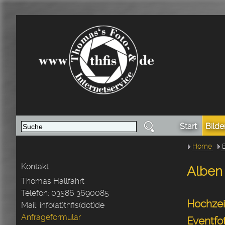
Start
Bilde
Home
Kontakt
Alben
Thomas Hallfahrt
Telefon: 03586 3690085
Hochzei
Mail: info(at)thfis(dot)de
Anfrageformular
Eventfo